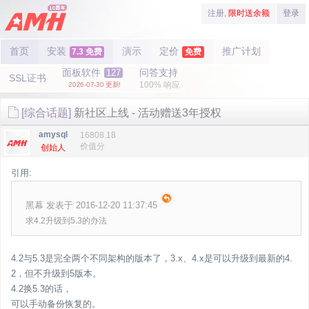
注册,
限时送余额
登录
首页
安装
演示
定价
推广计划
7.3 免费
免费
面板软件
问答支持
127
SSL证书
100% 响应
2026-07-30 更新!
[综合话题]
新社区上线 - 活动赠送3年授权
amysql
16808.18
价值分
创始人
引用:
黑幕 发表于 2016-12-20 11:37:45
求4.2升级到5.3的办法
4.2与5.3是完全两个不同架构的版本了，3.x、4.x是可以升级到最新的4.
2，但不升级到5版本。
4.2换5.3的话，
可以手动备份恢复的。