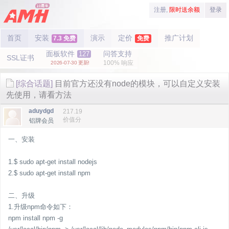
注册,
限时送余额
登录
首页
安装
演示
定价
推广计划
7.3 免费
免费
面板软件
问答支持
127
SSL证书
100% 响应
2026-07-30 更新!
[综合话题]
目前官方还没有node的模块，可以自定义安装
先使用，请看方法
aduydgd
217.19
价值分
铝牌会员
一、安装
1.$ sudo apt-get install nodejs
2.$ sudo apt-get install npm
二、升级
1.升级npm命令如下：
npm install npm -g