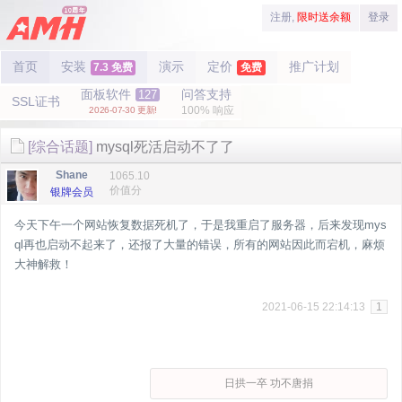
注册,
限时送余额
登录
首页
安装
演示
定价
推广计划
7.3 免费
免费
面板软件
问答支持
127
SSL证书
100% 响应
2026-07-30 更新!
[综合话题]
mysql死活启动不了了
Shane
1065.10
价值分
银牌会员
今天下午一个网站恢复数据死机了，于是我重启了服务器，后来发现mys
ql再也启动不起来了，还报了大量的错误，所有的网站因此而宕机，麻烦
大神解救！
2021-06-15 22:14:13
1
日拱一卒 功不唐捐