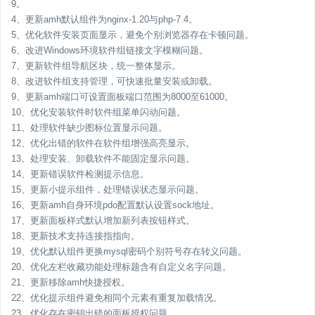
9。
4、更新amh默认组件为nginx-1.20与php-7.4。
5、优化软件安装页面显示，避免个别浏览器存在卡顿问题。
6、改进Windows环境软件组链接文字模糊问题。
7、更新软件组导航区块，统一整体显示。
8、改进软件组支持管理，可快速批量安装或卸载。
9、更新amh端口可设置面板端口范围为8000至61000。
10、优化安装软件时软件组菜单闪动问题。
11、处理软件缺少图标位置显示问题。
12、优化出错的软件在软件组增强高亮显示。
13、处理安装、卸载软件不能固定显示问题。
14、更新错误软件检测提示信息。
15、更新小提示组件，处理错误状态显示问题。
16、更新amh自身环境pdo配置默认设置sock地址。
17、更新面板样式默认增加新列表按钮样式。
18、更新技术支持连接指指向。
19、优化默认组件更换mysql密码个别符号存在转义问题。
20、优化左栏收藏功能处理标题含有自定义名字问题。
21、更新移除amh快捷授权。
22、优化提示组件避免相同个元素有重复加载情况。
23、优化存在密钥出错的面板授权问题。