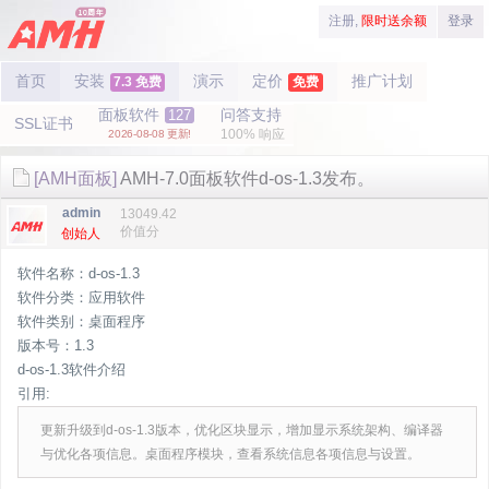
注册,
限时送余额
登录
首页
安装
演示
定价
推广计划
7.3 免费
免费
面板软件
问答支持
127
SSL证书
100% 响应
2026-08-08 更新!
[AMH面板]
AMH-7.0面板软件d-os-1.3发布。
admin
13049.42
价值分
创始人
软件名称：d-os-1.3
软件分类：应用软件
软件类别：桌面程序
版本号：1.3
d-os-1.3软件介绍
引用:
更新升级到d-os-1.3版本，优化区块显示，增加显示系统架构、编译器
与优化各项信息。桌面程序模块，查看系统信息各项信息与设置。