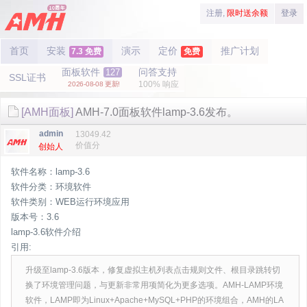
注册,
限时送余额
登录
首页
安装
演示
定价
推广计划
7.3 免费
免费
面板软件
问答支持
127
SSL证书
100% 响应
2026-08-08 更新!
[AMH面板]
AMH-7.0面板软件lamp-3.6发布。
admin
13049.42
价值分
创始人
软件名称：lamp-3.6
软件分类：环境软件
软件类别：WEB运行环境应用
版本号：3.6
lamp-3.6软件介绍
引用:
升级至lamp-3.6版本，修复虚拟主机列表点击规则文件、根目录跳转切
换了环境管理问题，与更新非常用项简化为更多选项。AMH-LAMP环境
软件，LAMP即为Linux+Apache+MySQL+PHP的环境组合，AMH的LA