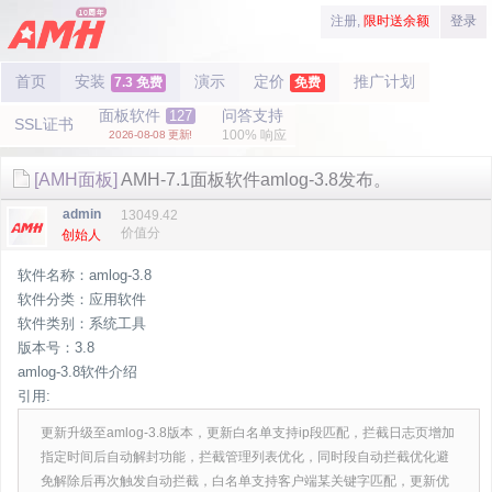
注册,
限时送余额
登录
首页
安装
演示
定价
推广计划
7.3 免费
免费
面板软件
问答支持
127
SSL证书
100% 响应
2026-08-08 更新!
[AMH面板]
AMH-7.1面板软件amlog-3.8发布。
admin
13049.42
价值分
创始人
软件名称：amlog-3.8
软件分类：应用软件
软件类别：系统工具
版本号：3.8
amlog-3.8软件介绍
引用:
更新升级至amlog-3.8版本，更新白名单支持ip段匹配，拦截日志页增加
指定时间后自动解封功能，拦截管理列表优化，同时段自动拦截优化避
免解除后再次触发自动拦截，白名单支持客户端某关键字匹配，更新优