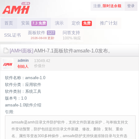
注册,
限时送余额
登录
首页
安装
演示
定价
推广计划
7.3 免费
免费
面板软件
问答支持
127
SSL证书
100% 响应
2026-08-08 更新!
[AMH面板]
AMH-7.1面板软件amsafe-1.0发布。
admin
13049.42
价值分
创始人
软件名称：amsafe-1.0
软件分类：应用软件
软件类别：系统工具
版本号：1.0
amsafe-1.0软件介绍
引用:
amsafe是amh目录文件防护软件，支持文件防篡改保护，与单独支持文
件变动预警，防护包括监控目录文件新建、修改、删除，复制、重命
名、属性等变改300多种操作，amsafe防护支持快速排除目录与文件选