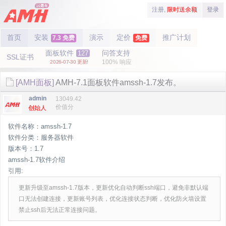
注册,
限时送余额
登录
首页
安装
演示
定价
推广计划
7.3 免费
免费
面板软件
问答支持
127
SSL证书
100% 响应
2026-07-30 更新!
[AMH面板]
AMH-7.1面板软件amssh-1.7发布。
admin
13049.42
价值分
创始人
软件名称：amssh-1.7
软件分类：服务器软件
版本号：1.7
amssh-1.7软件介绍
引用:
更新升级至amssh-1.7版本，更新优化自动判断ssh端口，避免非默认端
口无法创建连接，更新账号列表，优化连接状态判断，优化防火墙设置
禁止ssh后无法正常连接问题。