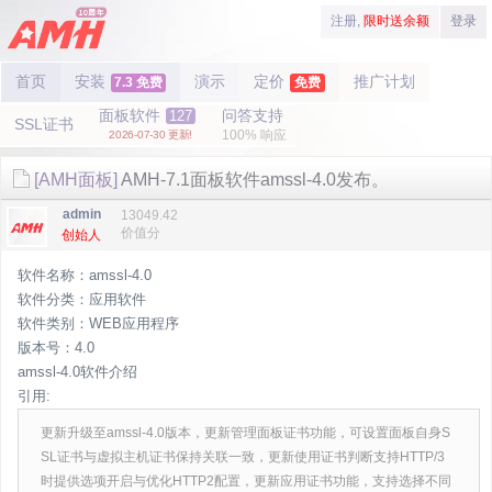
注册,
限时送余额
登录
首页
安装
演示
定价
推广计划
7.3 免费
免费
面板软件
问答支持
127
SSL证书
100% 响应
2026-07-30 更新!
[AMH面板]
AMH-7.1面板软件amssl-4.0发布。
admin
13049.42
价值分
创始人
软件名称：amssl-4.0
软件分类：应用软件
软件类别：WEB应用程序
版本号：4.0
amssl-4.0软件介绍
引用:
更新升级至amssl-4.0版本，更新管理面板证书功能，可设置面板自身S
SL证书与虚拟主机证书保持关联一致，更新使用证书判断支持HTTP/3
时提供选项开启与优化HTTP2配置，更新应用证书功能，支持选择不同