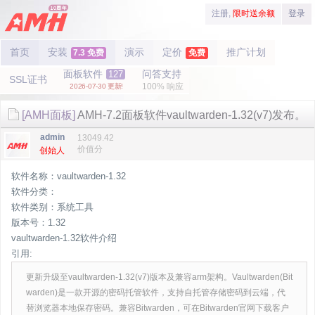
注册,
限时送余额
登录
首页
安装
演示
定价
推广计划
7.3 免费
免费
面板软件
问答支持
127
SSL证书
100% 响应
2026-07-30 更新!
[AMH面板]
AMH-7.2面板软件vaultwarden-1.32(v7)发布。
admin
13049.42
价值分
创始人
软件名称：vaultwarden-1.32
软件分类：
软件类别：系统工具
版本号：1.32
vaultwarden-1.32软件介绍
引用:
更新升级至vaultwarden-1.32(v7)版本及兼容arm架构。Vaultwarden(Bit
warden)是一款开源的密码托管软件，支持自托管存储密码到云端，代
替浏览器本地保存密码。兼容Bitwarden，可在Bitwarden官网下载客户