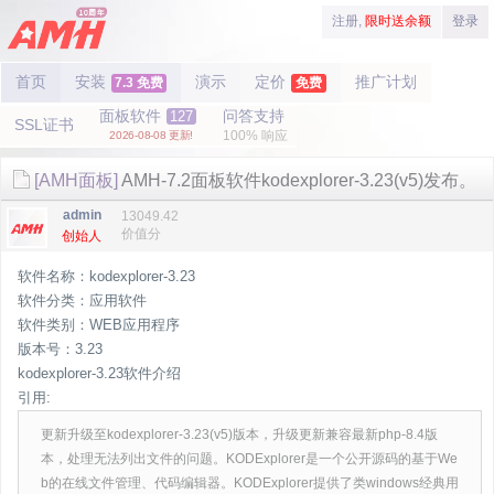
注册,
限时送余额
登录
首页
安装
演示
定价
推广计划
7.3 免费
免费
面板软件
问答支持
127
SSL证书
100% 响应
2026-08-08 更新!
[AMH面板]
AMH-7.2面板软件kodexplorer-3.23(v5)发布。
admin
13049.42
价值分
创始人
软件名称：kodexplorer-3.23
软件分类：应用软件
软件类别：WEB应用程序
版本号：3.23
kodexplorer-3.23软件介绍
引用:
更新升级至kodexplorer-3.23(v5)版本，升级更新兼容最新php-8.4版
本，处理无法列出文件的问题。KODExplorer是一个公开源码的基于We
b的在线文件管理、代码编辑器。KODExplorer提供了类windows经典用