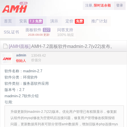
注册,
限时送余额
登录
首页
安装
演示
定价
推广计划
7.3 免费
免费
面板软件
问答支持
127
SSL证书
100% 响应
2026-08-08 更新!
[AMH面板]
AMH-7.2面板软件madmin-2.7(v22)发布。
admin
13049.42
价值分
创始人
软件名称：madmin-2.7
软件分类：环境软件
软件类别：服务器软件应用
版本号：2.7
madmin-2.7软件介绍
引用:
升级更新到madmin-2.7(22)版本。优化用户管理已有权限显示，修复默
认组件的mysql修改为空密码后连接问题，修复用户管理修改权限报错
问题，更新数据库列表可部分管理amh数据库，增加旧版本php连接mys