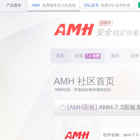
产品服务
AMH
免费服务器主机面板
SSL证书
免费SSL证书申请
国内
领先
15周年
的云
安全
稳定
轻量
国内
首个
开源
持续
更新
15
周
首页
安装
演示
定价
7.3 免费
AMH 社区首页
AMH社区 - 开放自由有价值的社区
[AMH面板]
AMH-7.3面
软件名称：amh-7.3