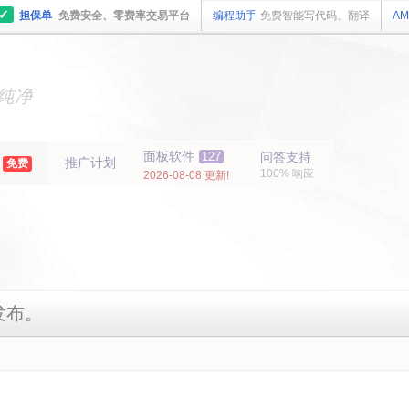
✓
担保单
免费安全、零费率交易平台
编程助手
免费智能写代码、翻译
AM
主机
面板
纯净
主机
面板
年
面板软件
127
问答支持
推广计划
免费
100% 响应
2026-08-08 更新!
板发布。