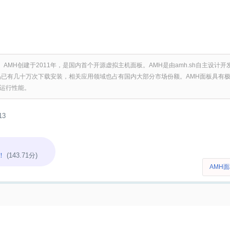
本。AMH创建于2011年，是国内首个开源虚拟主机面板。AMH是由amh.sh自主设
品已有几十万次下载安装，相关应用领域也占有国内大部分市场份额。AMH面板具有
运行性能。
13
！
(143.71分)
AMH