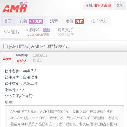
注册,
限时送余额
登录
首页
安装
演示
定价
推广计划
7.3 免费
免费
面板软件
问答支持
127
SSL证书
100% 响应
2026-08-08 更新!
[AMH面板]
AMH-7.3面板发布。
amysql
16808.18
价值分
创始人
软件名称：amh-7.3
软件分类：应用软件
软件类别：系统工具
版本号：7.3
amh-7.3软件介绍
引用:
AMH面板7.3版本。AMH创建于2011年，是国内首个开源虚拟主机面
板。AMH是由amh.sh自主设计开发，经过几年时间的不断创新、改进完
善至今AMH系列产品已有几十万次下载安装，相关应用领域也占有国内