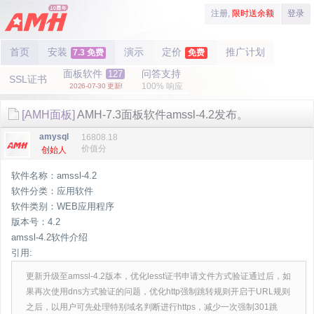
注册,
限时送余额
登录
首页
安装
演示
定价
推广计划
7.3 免费
免费
面板软件
问答支持
127
SSL证书
100% 响应
2026-07-30 更新!
[AMH面板]
AMH-7.3面板软件amssl-4.2发布。
amysql
16808.18
价值分
创始人
软件名称：amssl-4.2
软件分类：应用软件
软件类别：WEB应用程序
版本号：4.2
amssl-4.2软件介绍
引用:
更新升级至amssl-4.2版本，优化lesst证书申请文件方式验证通过后，如
果再次使用dns方式验证的问题，优化http强制跳转规则开启于URL规则
之后，以用户可先处理特别域名判断进行https，减少一次强制301跳