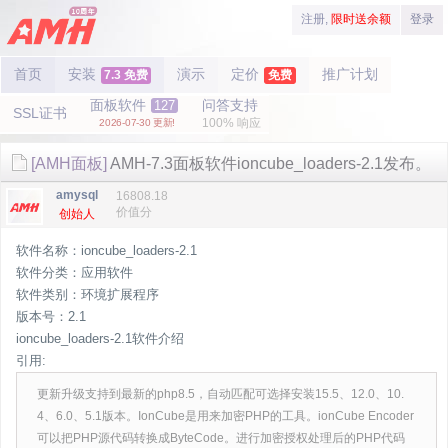
注册,
限时送余额
登录
首页
安装
演示
定价
推广计划
7.3 免费
免费
面板软件
问答支持
127
SSL证书
100% 响应
2026-07-30 更新!
[AMH面板]
AMH-7.3面板软件ioncube_loaders-2.1发布。
amysql
16808.18
价值分
创始人
软件名称：ioncube_loaders-2.1
软件分类：应用软件
软件类别：环境扩展程序
版本号：2.1
ioncube_loaders-2.1软件介绍
引用:
更新升级支持到最新的php8.5，自动匹配可选择安装15.5、12.0、10.
4、6.0、5.1版本。IonCube是用来加密PHP的工具。ionCube Encoder
可以把PHP源代码转换成ByteCode。进行加密授权处理后的PHP代码