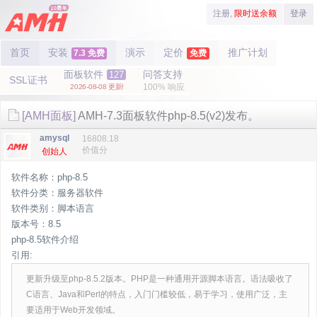
注册,
限时送余额
登录
首页
安装
演示
定价
推广计划
7.3 免费
免费
面板软件
问答支持
127
SSL证书
100% 响应
2026-08-08 更新!
[AMH面板]
AMH-7.3面板软件php-8.5(v2)发布。
amysql
16808.18
价值分
创始人
软件名称：php-8.5
软件分类：服务器软件
软件类别：脚本语言
版本号：8.5
php-8.5软件介绍
引用:
更新升级至php-8.5.2版本。PHP是一种通用开源脚本语言。语法吸收了
C语言、Java和Perl的特点，入门门槛较低，易于学习，使用广泛，主
要适用于Web开发领域。