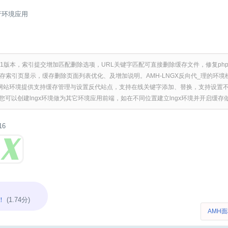
行环境应用
-3.1版本，索引提交增加匹配删除选项，URL关键字匹配可直接删除缓存文件，修复ph
索引页显示，缓存删除页面列表优化、及增加说明。AMH-LNGX反向代_理的环境模块。L
gx网站环境提供支持缓存管理与设置反代站点，支持在线关键字添加、替换，支持设置
。您可以创建lngx环境做为其它环境应用前端，如在不同位置建立lngx环境并开启缓
16
！
(1.74分)
AMH