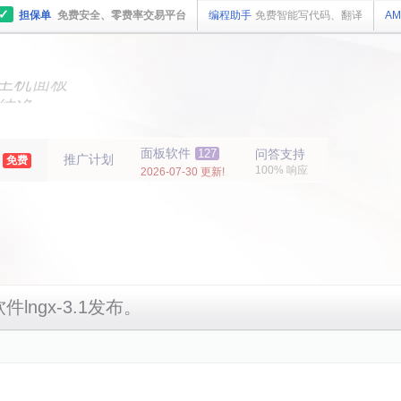
✓
担保单
免费安全、零费率交易平台
编程助手
免费智能写代码、翻译
AM
主机
面板
纯净
主机
面板
年
面板软件
127
问答支持
推广计划
免费
100% 响应
2026-07-30 更新!
件lngx-3.1发布。