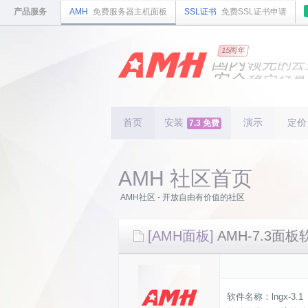
产品服务
AMH
免费服务器主机面板
SSL证书
免费SSL证书申请
国内
15周年
领先
的云
安全
稳定
轻量
国内
首个
开源
持续
更新
15
周
首页
安装
演示
定价
7.3 免费
AMH 社区首页
AMH社区 - 开放自由有价值的社区
[AMH面板]
AMH-7.3面板软
软件名称：lngx-3.1