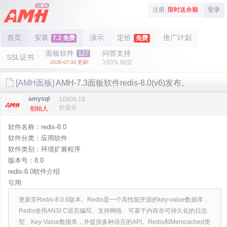
注册,
限时送余额
登录
首页
安装
演示
定价
推广计划
7.3 免费
免费
面板软件
问答支持
127
SSL证书
100% 响应
2026-07-30 更新!
[AMH面板]
AMH-7.3面板软件redis-8.0(v6)发布。
amysql
16808.18
价值分
创始人
软件名称：redis-8.0
软件分类：应用软件
软件类别：环境扩展程序
版本号：8.0
redis-8.0软件介绍
引用:
更新至Redis-8.0.6版本。Redis是一个高性能开源的key-value数据库，
Redis使用ANSI C语言编写、支持网络、可基于内存亦可持久化的日志
型、Key-Value数据库，并提供多种语言的API。Redis和Memcached类