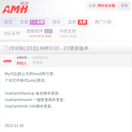
注册,
限时送余额
登录
首页
安装
演示
定价
推广计划
7.3 免费
免费
面板软件
问答支持
127
SSL证书
100% 响应
2026-08-08 更新!
[求助帖]
[日志] AMH2.01 - 2.0更新版本
admin
13049.42
价值分
创始人
MySQL默认关闭InnoDB引擎。
个别文件格式(unix)更改。
/root/amh/backup 备份脚本更新。
/root/amh/revert 一键恢复脚本更新。
/root/amh/info Info脚本更新。
2012-11-15