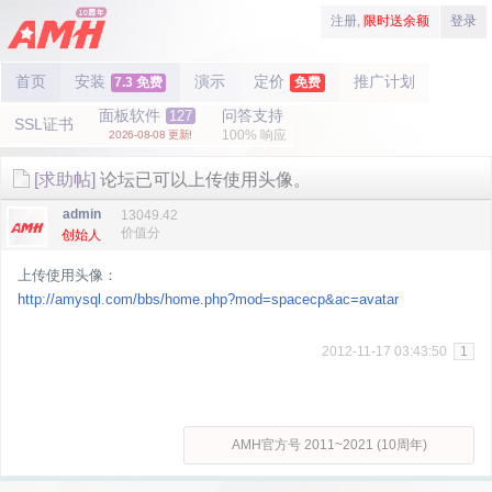
注册,
限时送余额
登录
首页
安装
演示
定价
推广计划
7.3 免费
免费
面板软件
问答支持
127
SSL证书
100% 响应
2026-08-08 更新!
[求助帖]
论坛已可以上传使用头像。
admin
13049.42
价值分
创始人
上传使用头像：
http://amysql.com/bbs/home.php?mod=spacecp&ac=avatar
2012-11-17 03:43:50
1
AMH官方号 2011~2021 (10周年)