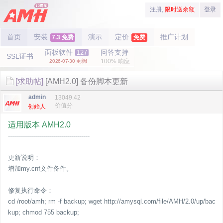
注册,
限时送余额
登录
首页
安装
演示
定价
推广计划
7.3 免费
免费
面板软件
问答支持
127
SSL证书
100% 响应
2026-07-30 更新!
[求助帖]
[AMH2.0] 备份脚本更新
admin
13049.42
价值分
创始人
适用版本
AMH2.0
-----------------------------------------
更新说明：
增加my.cnf文件备件。
修复执行命令：
cd /root/amh; rm -f backup; wget http://amysql.com/file/AMH/2.0/up/bac
kup; chmod 755 backup;