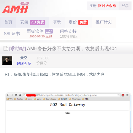
注册,
限时送余额
登录
首页
安装
演示
定价
推广计划
7.3 免费
免费
面板软件
问答支持
127
SSL证书
100% 响应
2026-07-30 更新!
[求助帖]
AMH备份好像不太给力啊，恢复后出现404
天空
1323.00
价值分
银牌会员
RT，备份/恢复都出现502，恢复后网站出现404，求给力啊