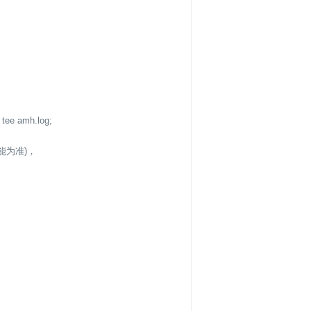
tee amh.log;
能为准)，