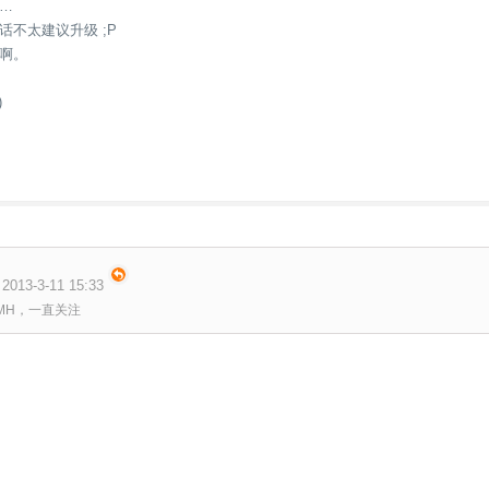
…
话不太建议升级 ;P
啊。
)
3-3-11 15:33
MH，一直关注