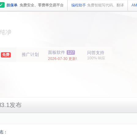
✓
担保单
免费安全、零费率交易平台
编程助手
免费智能写代码、翻译
AM
主机
面板
纯净
主机
面板
年
面板软件
127
问答支持
推广计划
免费
100% 响应
2026-07-30 更新!
H3.1发布
日志：