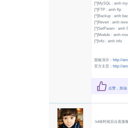
[*]MySQL : amh my
[*]FTP : amh ftp
[*]Backup : amh ba
[*]Revert : amh reve
[*]SetParam : amh 
[*]Module : amh mo
[*]Info : amh info
面板演示：
http://
官方主页：
http://a
点赞，加油
:lol啥时候后台直