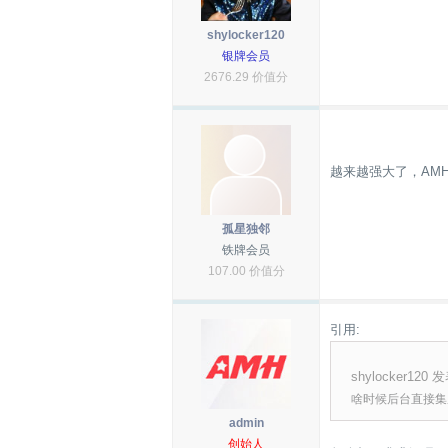
shylocker120
银牌会员
2676.29 价值分
越来越强大了，AMH，一
孤星独邻
铁牌会员
107.00 价值分
引用:
shylocker120 发
啥时候后台直接集
admin
创始人