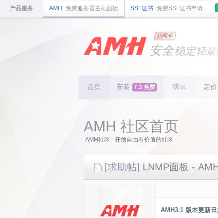
产品服务
AMH
免费服务器主机面板
SSL证书
免费SSL证书申请
国内
领先
15周年
的云
安全
稳定
轻量
国内
首个
开源
持续
更新
15
周
首页
安装
演示
定价
7.3 免费
AMH 社区首页
AMH社区 - 开放自由有价值的社区
[求助帖]
LNMP面板 - AM
AMH3.1 版本更新