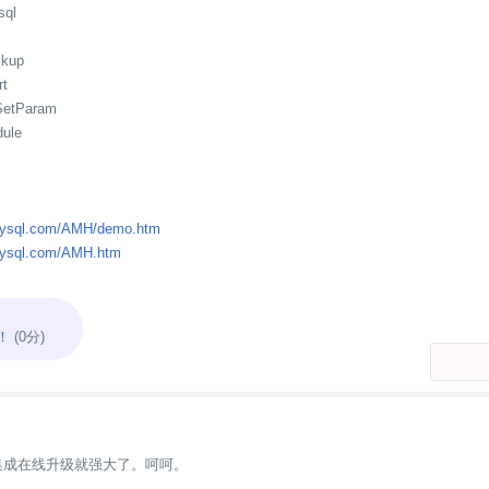
sql
ckup
rt
SetParam
dule
amysql.com/AMH/demo.htm
mysql.com/AMH.htm
！
(0分)
接集成在线升级就强大了。呵呵。