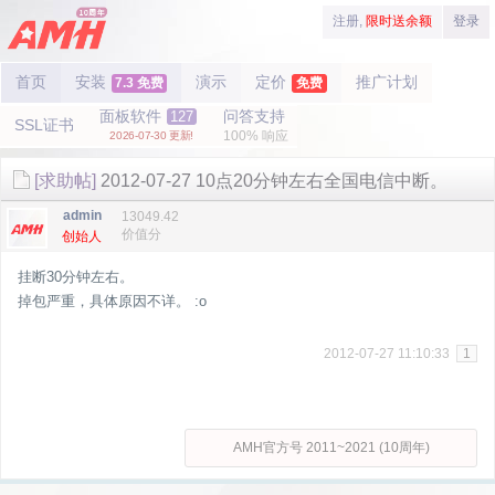
注册,
限时送余额
登录
首页
安装
演示
定价
推广计划
7.3 免费
免费
面板软件
问答支持
127
SSL证书
100% 响应
2026-07-30 更新!
[求助帖]
2012-07-27 10点20分钟左右全国电信中断。
admin
13049.42
价值分
创始人
挂断30分钟左右。
掉包严重，具体原因不详。 :o
2012-07-27 11:10:33
1
AMH官方号 2011~2021 (10周年)