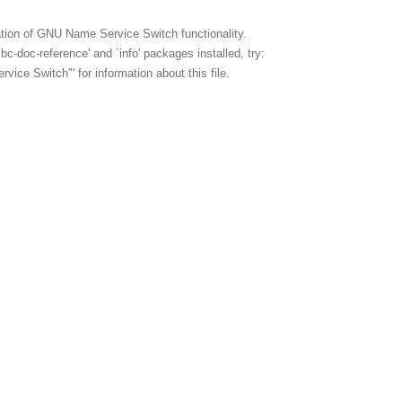
tion of GNU Name Service Switch functionality.
ibc-doc-reference' and `info' packages installed, try:
rvice Switch"' for information about this file.