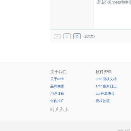
应该不关hosts和事
1
2
(总2页)
<
关于我们
软件资料
关于amh
amh面板文档
品牌商家
amh更新日志
用户评价
apl开源协议
合作推广
授权款项