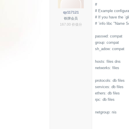
#
# Example configura
qy117121
# If you have the `gl
铁牌会员
# `info libc "Name Se
167.00 价值分
passwd: compat
group: compat
sh_adow: compat
hosts: files dns
networks: files
protocols: db files
services: db files
ethers: db files
rpc: db files
netgroup: nis