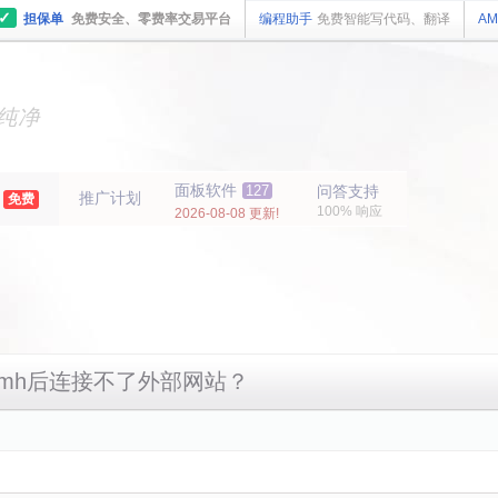
✓
担保单
免费安全、零费率交易平台
编程助手
免费智能写代码、翻译
AM
主机
面板
纯净
主机
面板
年
面板软件
127
问答支持
推广计划
免费
100% 响应
2026-08-08 更新!
mh后连接不了外部网站？