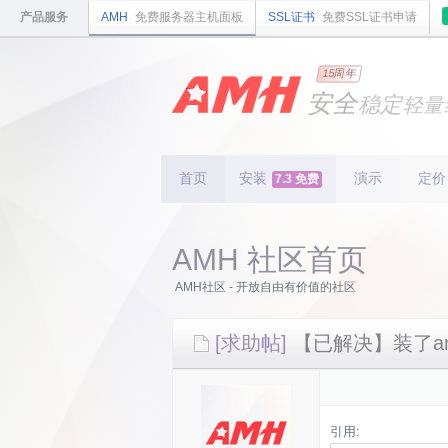
产品服务
AMH
免费服务器主机面板
SSL证书
免费SSL证书申请
国内
领先
15周年
的云
安全
稳定
轻量
国内
首个
开源
持续
更新
15
周
首页
安装
演示
定价
7.3 免费
AMH 社区首页
AMH社区 - 开放自由有价值的社区
[求助帖]
【已解决】装了a
引用: