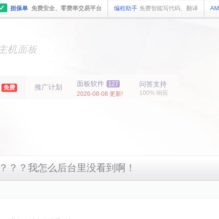
✓
担保单
免费安全、零费率交易平台
编程助手
免费智能写代码、翻译
AM
主机
面板
纯净
主机
面板
年
面板软件
127
问答支持
推广计划
免费
100% 响应
2026-08-08 更新!
代嘛？？？我怎么后台里没看到啊！