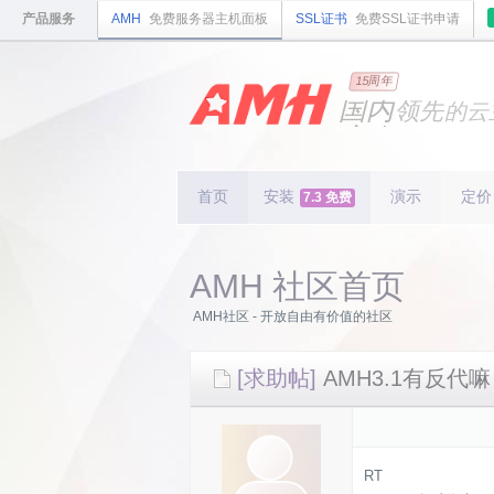
产品服务
AMH
免费服务器主机面板
SSL证书
免费SSL证书申请
15周年
国内
领先
的云
安全
稳定
轻量
国内
首个
开源
持续
更新
15
周
首页
安装
演示
定价
7.3 免费
AMH 社区首页
AMH社区 - 开放自由有价值的社区
[求助帖]
AMH3.1有反
RT