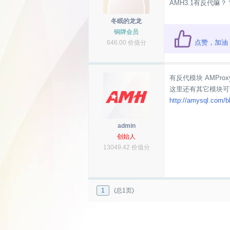
AMH3.1有反代嘛
冬眠的龙龙
铜牌会员
点赞，加油
646.00 价值分
有反代模块 AMProx
这里还有其它模块可
http://amysql.com/
admin
创始人
13049.42 价值分
1
(总1页)