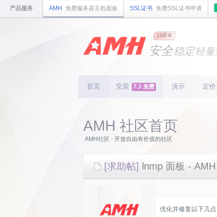
产品服务
AMH
免费服务器主机面板
SSL证书
免费SSL证书申请
国内
领先
15周年
的云
安全
稳定
轻量
国内
首个
开源
持续
更新
15
周
首页
安装
演示
定价
7.3 免费
AMH 社区首页
AMH社区 - 开放自由有价值的社区
[求助帖]
lnmp 面板 - AMH
优化并修复以下几点