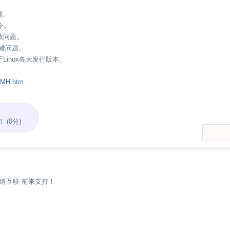
题。
令。
败问题。
出错问题。
Linux各大发行版本。
/AMH.htm
！
(0分)
络互联 前来支持！