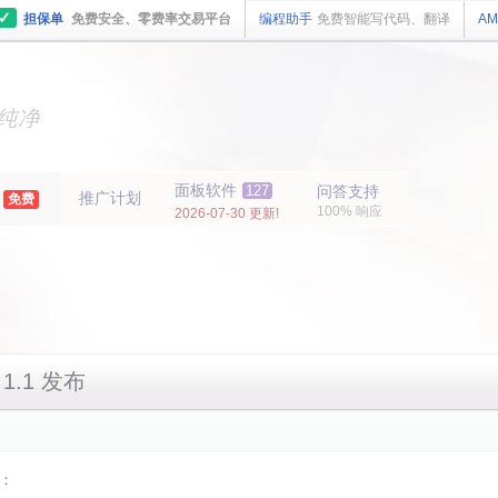
✓
担保单
免费安全、零费率交易平台
编程助手
免费智能写代码、翻译
AM
主机
面板
纯净
主机
面板
年
面板软件
127
问答支持
推广计划
免费
100% 响应
2026-07-30 更新!
 1.1 发布
：