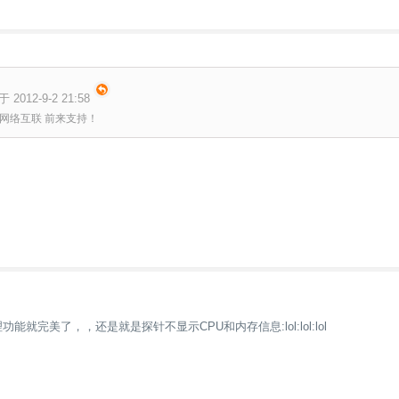
012-9-2 21:58
网络互联 前来支持！
能就完美了，，还是就是探针不显示CPU和内存信息:lol:lol:lol