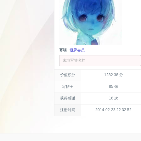
寒喵
银牌会员
未填写签名档
价值积分
1282.38 分
写帖子
85 张
获得感谢
16 次
注册时间
2014-02-23 22:32:52