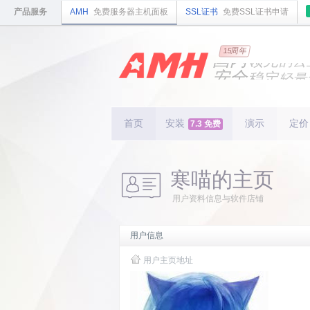
产品服务
AMH
免费服务器主机面板
SSL证书
免费SSL证书申请
国内
15周年
领先
的云
安全
稳定
轻量
国内
首个
开源
持续
更新
15
周
首页
安装
演示
定价
7.3 免费
寒喵的主页
用户资料信息与软件店铺
用户信息
用户主页地址