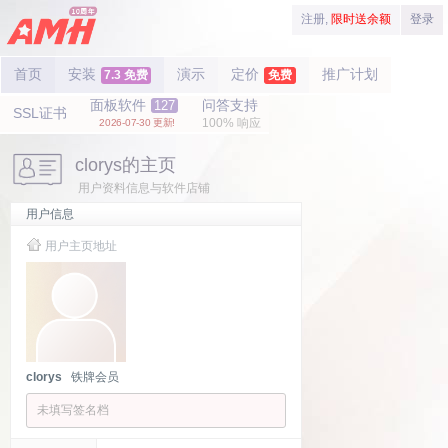
注册,
限时送余额
登录
首页
安装
演示
定价
推广计划
7.3 免费
免费
面板软件
问答支持
127
SSL证书
100% 响应
2026-07-30 更新!
clorys的主页
用户资料信息与软件店铺
用户信息
用户主页地址
clorys
铁牌会员
未填写签名档