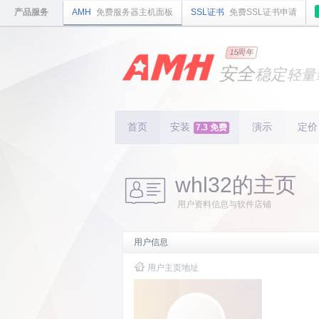
产品服务
AMH
免费服务器主机面板
SSL证书
免费SSL证书申请
国内
领先
15周年
的云
安全
稳定
轻量
国内
首个
开源
持续
更新
15
周
首页
安装
演示
定价
7.3 免费
whl32的主页
用户资料信息与软件店铺
用户信息
用户主页地址