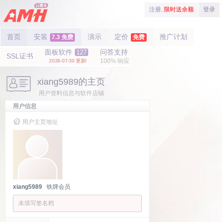
注册,
限时送余额
登录
首页
安装
演示
定价
推广计划
7.3 免费
免费
面板软件
问答支持
127
SSL证书
100% 响应
2026-07-30 更新!
xiang5989的主页
用户资料信息与软件店铺
用户信息
用户主页地址
xiang5989
铁牌会员
未填写签名档