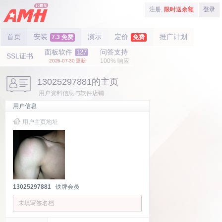
注册,
限时送余额
登录
首页
安装
演示
定价
推广计划
7.3 免费
免费
面板软件
问答支持
127
SSL证书
100% 响应
2026-07-30 更新!
13025297881的主页
用户资料信息与软件店铺
用户信息
用户主页地址
13025297881
铁牌会员
未填写签名档