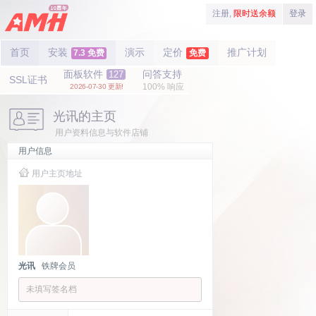
注册,
限时送余额
登录
首页
安装
演示
定价
推广计划
7.3 免费
免费
面板软件
问答支持
127
SSL证书
100% 响应
2026-07-30 更新!
光讯的主页
用户资料信息与软件店铺
用户信息
用户主页地址
光讯
铁牌会员
未填写签名档