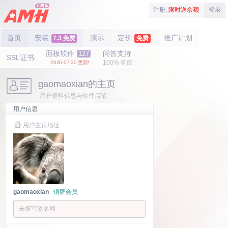
注册,
限时送余额
登录
首页
安装
演示
定价
推广计划
7.3 免费
免费
面板软件
问答支持
127
SSL证书
100% 响应
2026-07-30 更新!
gaomaoxian的主页
用户资料信息与软件店铺
用户信息
用户主页地址
gaomaoxian
铜牌会员
未填写签名档