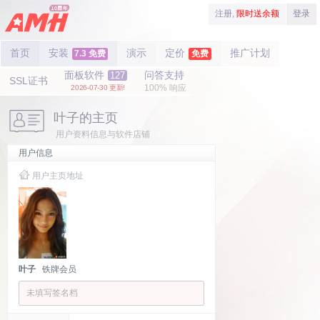
注册,
限时送余额
登录
首页
安装
演示
定价
推广计划
7.3 免费
免费
面板软件
问答支持
127
SSL证书
100% 响应
2026-07-30 更新!
叶子的主页
用户资料信息与软件店铺
用户信息
用户主页地址
叶子
铁牌会员
未填写签名档