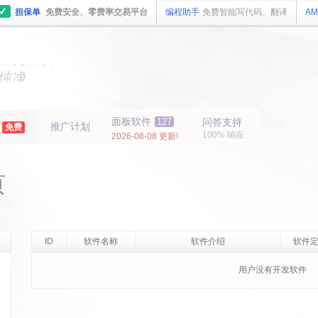
✓
担保单
免费安全、零费率交易平台
编程助手
免费智能写代码、翻译
AM
主机
面板
纯净
主机
面板
年
面板软件
127
问答支持
推广计划
免费
100% 响应
2026-08-08 更新!
页
ID
软件名称
软件介绍
软件定
用户没有开发软件