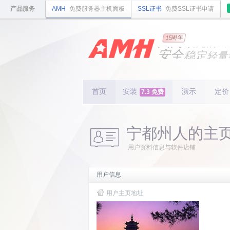
产品服务
AMH
免费服务器主机面板
SSL证书
免费SSL证书申请
国内
领先
15周年
的云
安全
稳定
轻量
国内
首个
开源
持续
更新
15
周
首页
安装
演示
定价
7.3 免费
宁都州人的主
用户资料信息与软件店铺
用户信息
用户主页地址