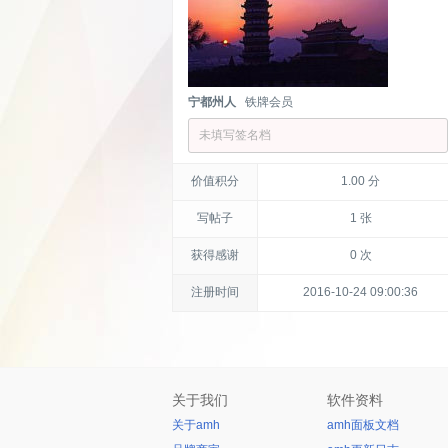
宁都州人
铁牌会员
未填写签名档
价值积分
1.00 分
写帖子
1 张
获得感谢
0 次
注册时间
2016-10-24 09:00:36
关于我们
软件资料
关于amh
amh面板文档