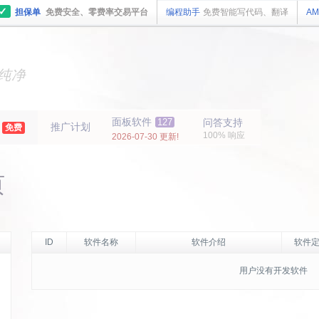
✓
担保单
免费安全、零费率交易平台
编程助手
免费智能写代码、翻译
AM
主机
面板
纯净
主机
面板
年
面板软件
127
问答支持
推广计划
免费
100% 响应
2026-07-30 更新!
页
ID
软件名称
软件介绍
软件定
用户没有开发软件