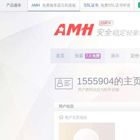
产品服务
AMH
免费服务器主机面板
SSL证书
免费SSL证书申请
国内
领先
15周年
的云
安全
稳定
轻量
国内
首个
开源
持续
更新
15
周
首页
安装
演示
定价
7.3 免费
1555904的主
用户资料信息与软件店铺
用户信息
用户主页地址