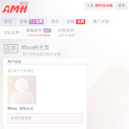
注册,
限时送余额
登录
首页
安装
演示
定价
推广计划
7.3 免费
免费
面板软件
问答支持
127
SSL证书
100% 响应
2026-08-08 更新!
fffxxx的主页
用户资料信息与软件店铺
用户信息
用户主页地址
fffxxx
限制会员
未填写签名档