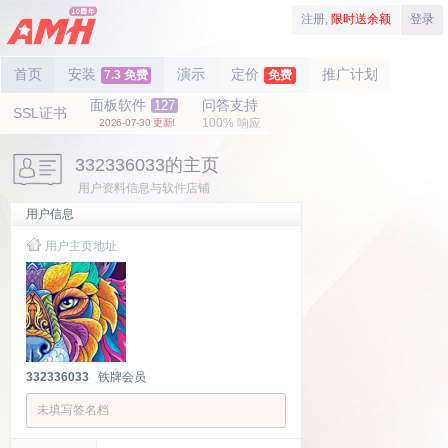
注册,
限时送余额
登录
首页
安装
演示
定价
推广计划
7.3 免费
免费
面板软件
问答支持
127
SSL证书
100% 响应
2026-07-30 更新!
332336033的主页
用户资料信息与软件店铺
用户信息
用户主页地址
332336033
铁牌会员
未填写签名档