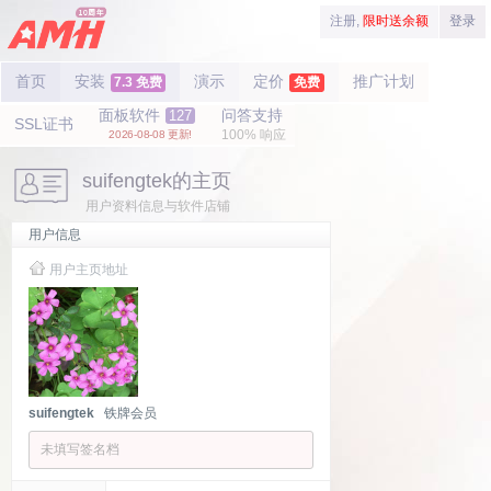
注册,
限时送余额
登录
首页
安装
演示
定价
推广计划
7.3 免费
免费
面板软件
问答支持
127
SSL证书
100% 响应
2026-08-08 更新!
suifengtek的主页
用户资料信息与软件店铺
用户信息
用户主页地址
suifengtek
铁牌会员
未填写签名档