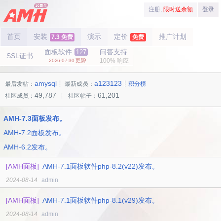
注册,
限时送余额
登录
首页
安装
演示
定价
推广计划
7.3 免费
免费
面板软件
问答支持
127
SSL证书
100% 响应
2026-07-30 更新!
amysql
a123123
最后发帖：
┊ 最新成员：
┊
积分榜
49,787
61,201
社区成员：
┊ 社区帖子：
AMH-7.3面板发布。
AMH-7.2面板发布。
AMH-6.2发布。
[AMH面板]
AMH-7.1面板软件php-8.2(v22)发布。
2024-08-14
admin
[AMH面板]
AMH-7.1面板软件php-8.1(v29)发布。
2024-08-14
admin