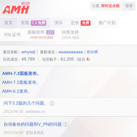
注册,
限时送余额
登录
首页
安装
演示
定价
推广计划
7.3 免费
免费
面板软件
问答支持
127
SSL证书
100% 响应
2026-08-08 更新!
amysql
aaaaaaaaaa
最后发帖：
┊ 最新成员：
┊
积分榜
49,789
61,205
4
社区成员：
┊ 社区帖子：
(近日
)
AMH-7.3面板发布。
AMH-7.2面板发布。
AMH-6.2发布。
问下3.2版的几个问题。
1
2013-04-30
webbeta.cn
自动备份的问题和V_PN的问题
3
2013-04-30
爱国者捣蛋