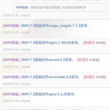
容器，支持设置多个域名访问容器不同端口，增加restart重启命令，
AMH面板
- 国内首款开源主机面板 / 安全稳定轻量纯净
与简化启动、停止、重启命令可忽略admin参数。ampod是amh容器
2026-07-30
amysql
管理软件，ampod编译集成podman可兼容docker容器镜像管理，具
有更好安全与运行性能，同时极少资源占用，无dockerd守护进程，
[AMH面板]
AMH-7.3面板软件image_magick-7.1.2发布。
无容器管理containerd、容器运行runc进程及网络proxy进程、同等
2026-07-20
amysql
环境运行应用相比docker可节省大幅系统资源占用，在必要应用容器
[AMH面板]
AMH-7.3面板软件nginx-1.30(v4)发布。
[价值分
]
2.63分
时可最大程度满足amh在轻量方面的控制要求，ampod简化镜像、容
2026-07-20
amysql
器应用管理，提供...
[AMH面板]
AMH-7.3面板软件amwaf-4.2发布。
[价值分
]
9.45分
2026-07-12
amysql
[AMH面板]
AMH-7.3面板软件amcrontab-2.8发布。
[价值分
]
4.34分
2026-07-02
amysql
[AMH面板]
AMH-7.3面板软件apcu-5.1.28发布。
2026-07-02
amysql