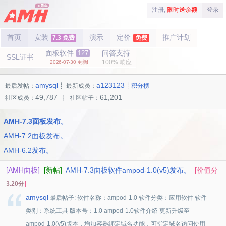
注册,
限时送余额
登录
首页
安装
演示
定价
推广计划
7.3 免费
免费
面板软件
问答支持
127
SSL证书
100% 响应
2026-07-30 更新!
amysql
a123123
最后发帖：
┊ 最新成员：
┊
积分榜
49,787
61,201
社区成员：
┊ 社区帖子：
AMH-7.3面板发布。
AMH-7.2面板发布。
AMH-6.2发布。
[AMH面板]
[新帖]
AMH-7.3面板软件ampod-1.0(v5)发布。
[价值分
]
3.20分
amysql
最后帖子: 软件名称：ampod-1.0 软件分类：应用软件 软件
类别：系统工具 版本号：1.0 ampod-1.0软件介绍 更新升级至
ampod-1.0(v5)版本，增加容器绑定域名功能，可指定域名访问使用