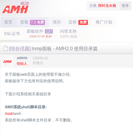
注册,
限时送余额
登录
首页
安装
演示
定价
推广计划
7.3 免费
免费
面板软件
问答支持
127
SSL证书
100% 响应
2026-07-30 更新!
[综合话题]
lnmp面板 - AMH2.0 使用目录篇
admin
13049.42
价值分
创始人
关于面板web页面上的使用暂不做介绍。
面板版块下方也有对应的使用说明。
下面介绍系统相关基础目录
AMH系统shell脚本目录:
/root/
amh
系统所有shell脚本文件目录，不可删除。