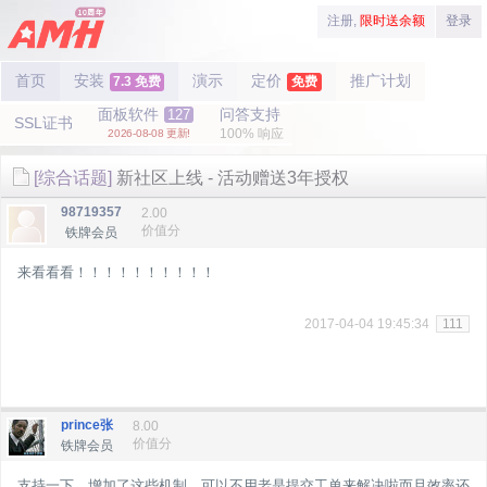
注册,
限时送余额
登录
首页
安装
演示
定价
推广计划
7.3 免费
免费
面板软件
问答支持
127
SSL证书
100% 响应
2026-08-08 更新!
[综合话题]
新社区上线 - 活动赠送3年授权
98719357
2.00
价值分
铁牌会员
来看看看！！！！！！！！！！
2017-04-04 19:45:34
111
prince张
8.00
价值分
铁牌会员
支持一下。增加了这些机制，可以不用老是提交工单来解决啦而且效率还