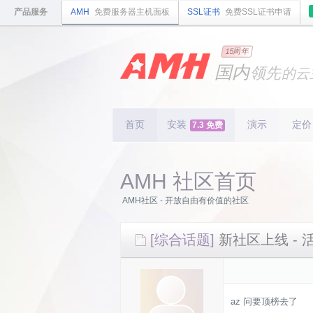
产品服务
AMH
免费服务器主机面板
SSL证书
免费SSL证书申请
15周年
国内
领先
的云
安全
稳定
轻量
国内
首个
开源
持续
更新
15
周
首页
安装
演示
定价
7.3 免费
AMH 社区首页
AMH社区 - 开放自由有价值的社区
[综合话题]
新社区上线 - 
az 问要顶榜去了