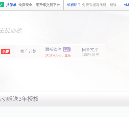
✓
担保单
免费安全、零费率交易平台
编程助手
免费智能写代码、翻译
AM
主机
面板
纯净
主机
面板
年
面板软件
127
问答支持
推广计划
免费
100% 响应
2026-08-08 更新!
活动赠送3年授权