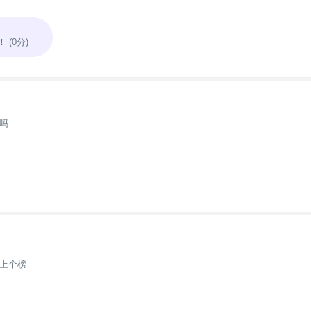
！
(0分)
吗
上个榜