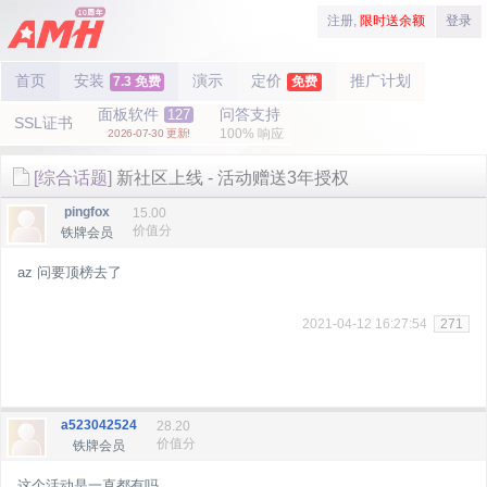
注册,
限时送余额
登录
首页
安装
演示
定价
推广计划
7.3 免费
免费
面板软件
问答支持
127
SSL证书
100% 响应
2026-07-30 更新!
[综合话题]
新社区上线 - 活动赠送3年授权
pingfox
15.00
价值分
铁牌会员
az 问要顶榜去了
2021-04-12 16:27:54
271
a523042524
28.20
价值分
铁牌会员
这个活动是一直都有吗