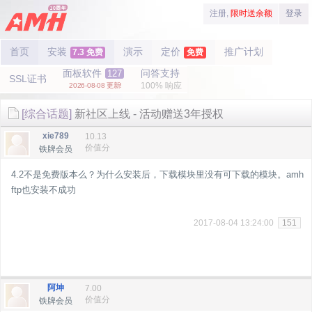
注册,
限时送余额
登录
首页
安装
演示
定价
推广计划
7.3 免费
免费
面板软件
问答支持
127
SSL证书
100% 响应
2026-08-08 更新!
[综合话题]
新社区上线 - 活动赠送3年授权
xie789
10.13
价值分
铁牌会员
4.2不是免费版本么？为什么安装后，下载模块里没有可下载的模块。amh
ftp也安装不成功
2017-08-04 13:24:00
151
阿坤
7.00
价值分
铁牌会员